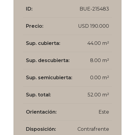
ID:
BUE-215483
Precio:
USD 190.000
Sup. cubierta:
44.00 m²
Sup. descubierta:
8.00 m²
Sup. semicubierta:
0.00 m²
Sup. total:
52.00 m²
Orientación:
Este
Disposición:
Contrafrente