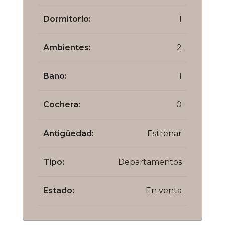
Dormitorio:
1
Ambientes:
2
Baño:
1
Cochera:
0
Antigüedad:
Estrenar
Tipo:
Departamentos
Estado:
En venta