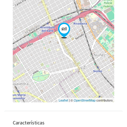
Leaflet
| ©
OpenStreetMap
contributors
Características