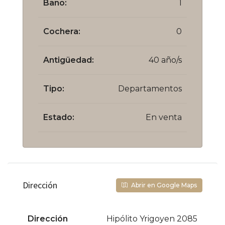
Baño:
1
Cochera:
0
Antigüedad:
40 año/s
Tipo:
Departamentos
Estado:
En venta
Dirección
Abrir en Google Maps
Dirección
Hipólito Yrigoyen 2085