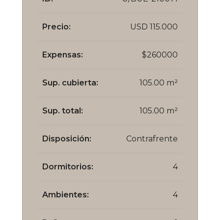
Precio:
USD 115.000
Expensas:
$260000
Sup. cubierta:
105.00 m²
Sup. total:
105.00 m²
Disposición:
Contrafrente
Dormitorios:
4
Ambientes:
4