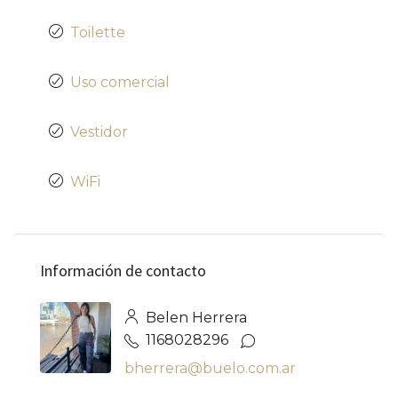
Toilette
Uso comercial
Vestidor
WiFi
Información de contacto
Belen Herrera
1168028296
bherrera@buelo.com.ar