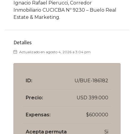
Ignacio Rafael Pierucci, Corredor
Inmobiliario CUCICBA Nº 9230 – Buelo Real
Estate & Marketing.
Detalles
Actualizado en agosto 4, 2026 a 3:04 pm
ID:
U/BUE-186182
Precio:
USD 399.000
Expensas:
$600000
Acepta permuta
Si