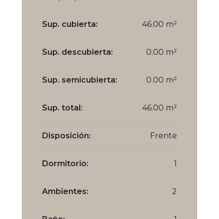
Sup. cubierta:
46.00 m²
Sup. descubierta:
0.00 m²
Sup. semicubierta:
0.00 m²
Sup. total:
46.00 m²
Disposición:
Frente
Dormitorio:
1
Ambientes:
2