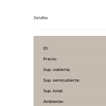
Detalles
ID:
Precio:
Sup. cubierta:
Sup. semicubierta:
Sup. total:
Ambiente: