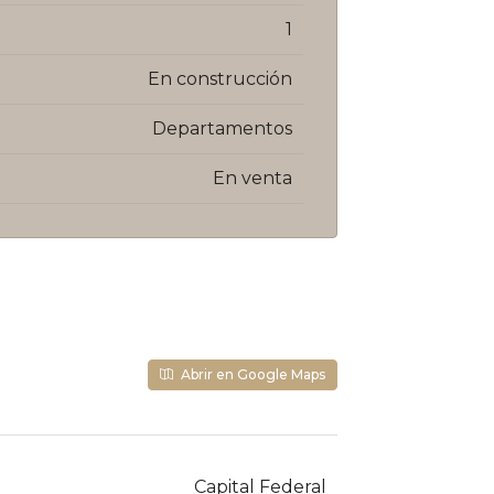
1
En construcción
Departamentos
En venta
Abrir en Google Maps
Capital Federal