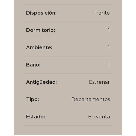
Disposición:
Frente
Dormitorio:
1
Ambiente:
1
Baño:
1
Antigüedad:
Estrenar
Tipo:
Departamentos
Estado:
En venta