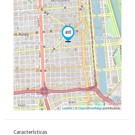
Leaflet
| ©
OpenStreetMap
contributors
Características