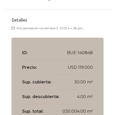
Detalles
Actualizado en noviembre 3, 2025 a 4:28 pm
ID:
BUE-140848
Precio:
USD 119.000
Sup. cubierta:
30.00 m²
Sup. descubierta:
4.00 m²
Sup. total:
030.004.00 m²